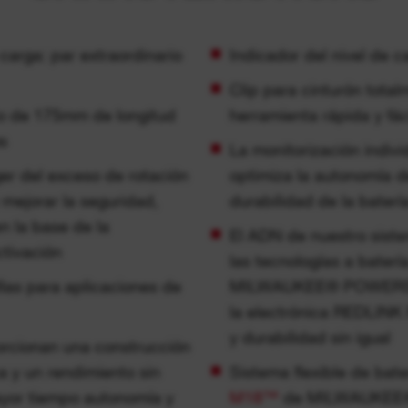
carga: par extraordinario
Indicador del nivel de c
Clip para cinturón total
 de 175mm de longitud
herramienta rápida y fá
s
La monitorización indivi
 del exceso de rotación
optimiza la autonomía d
 mejorar la seguridad,
durabilidad de la baterí
n la base de la
El ADN de nuestro siste
ctivación
las tecnologías a batería
as para aplicaciones de
MILWAUKEE® POWERSTA
la electrónica REDLINK
y durabilidad sin igual
rcionan una construcción
a y un rendimiento sin
Sistema flexible de bate
yor tiempo autonomía y
M18™
de MILWAUKEE