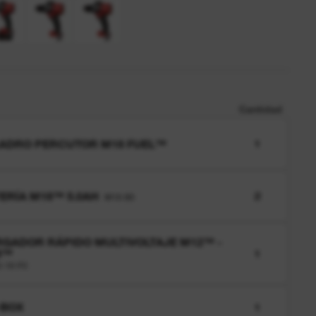
Cantidad
ADRO PERCUTOR M18 FUEL™
1
ERÍA M18™ 5.0AH
2
M18 B5
GADOR RÁPIDO MULTIVOLTAJE M12™ -
8™
1
-18 FC
-BOX
1