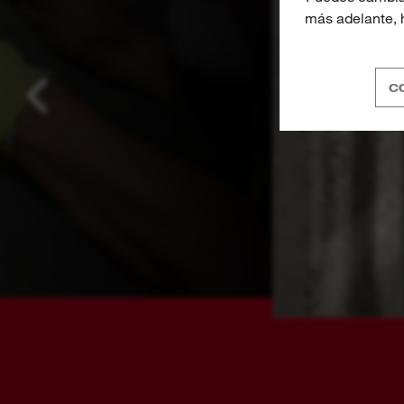
más adelante, h
C