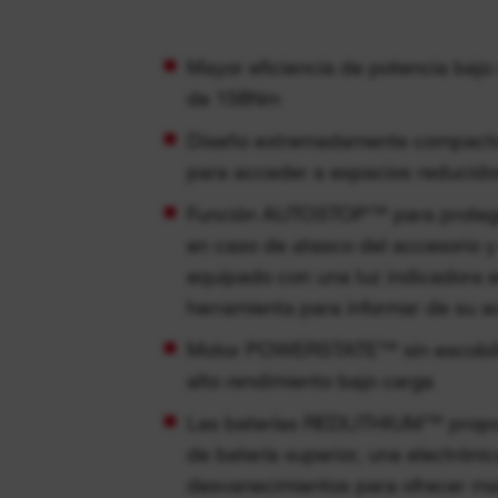
Mayor eficiencia de potencia bajo 
de 158Nm
Diseño extremadamente compacto
para acceder a espacios reducido
Función AUTOSTOP™ para proteger
en caso de atasco del accesorio y
equipado con una luz indicadora e
herramienta para informar de su a
Motor POWERSTATE™ sin escobill
alto rendimiento bajo carga
Las baterías REDLITHIUM™ propo
de batería superior, una electrónic
desvanecimientos para ofrecer ma