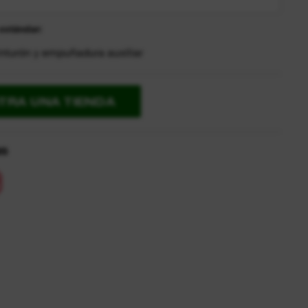
estándar:
cinturón y empuñadura auxiliar
TRA UNA TIENDA
as