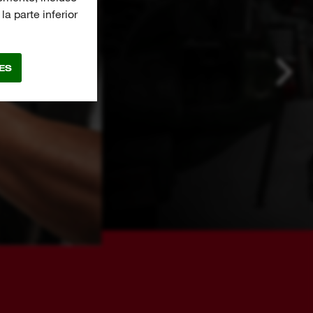
a parte inferior
ES