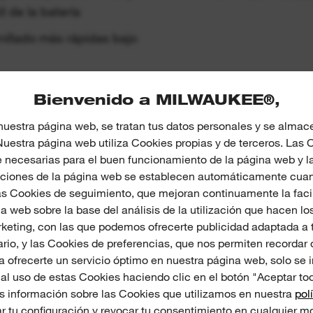
il de la batería
nillado más rápidas bajo
Bienvenido a MILWAUKEE®,
nuestra página web, se tratan tus datos personales y se alma
 Nuestra página web utiliza Cookies propias y de terceros. Las
GALERÍA DE FOTOS
necesarias para el buen funcionamiento de la página web y l
nciones de la página web se establecen automáticamente cuand
s Cookies de seguimiento, que mejoran continuamente la faci
a web sobre la base del análisis de la utilización que hacen los
keting, con las que podemos ofrecerte publicidad adaptada a t
rio, y las Cookies de preferencias, que nos permiten recordar
 ofrecerte un servicio óptimo en nuestra página web, solo se i
al uso de estas Cookies haciendo clic en el botón "Aceptar tod
 información sobre las Cookies que utilizamos en nuestra
pol
 tu configuración y revocar tu consentimiento en cualquier m