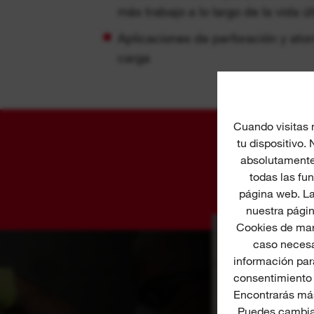
más trabajo a lo largo de la vida út
Aplicaciones de perforación y ator
carga
Cuando visitas 
tu dispositivo.
absolutamente 
todas las fu
página web. La
nuestra págin
Cookies de mar
caso necesa
información para
consentimiento 
Encontrarás más
Puedes cambiar