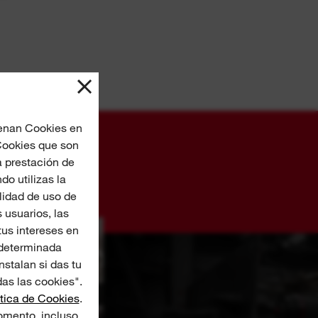
cenan Cookies en
 Cookies que son
a prestación de
o utilizas la
lidad de uso de
 usuarios, las
us intereses en
 determinada
nstalan si das tu
as las cookies".
ítica de Cookies
.
omento, incluso