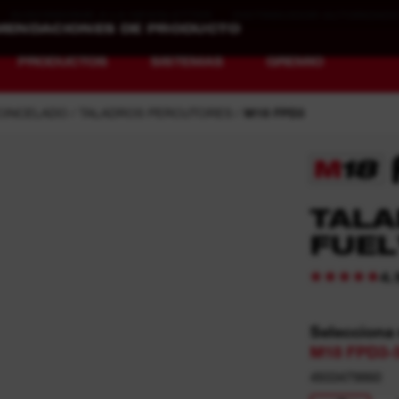
SUSCRIBIRME A LA NEWSLETTER
DISTRIBUIDOR AUTORIZAD
PRODUCTOS
SISTEMAS
GREMIO
CINCELADO
TALADROS PERCUTORES
M18 FPD3
REDEFINIENDO
CARGA MÁS
TAL
EL CONCEPTO DE
RÁPIDA. MAYOR
EQUIPAMIENTO.
AUTONOMÍA.
FUE
MAYOR VIDA
ÚTIL.
MX FUEL™
4.
REDLITHIUM™
Selecciona
-
M18 FPD3-
4933479860