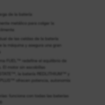
arga de la batería
mente metálico para colgar la
cilmente
dual de las celdas de la batería
e la máquina y asegura una gran
a
ma FUEL™ redefine el equilibrio de
. El motor sin escobillas
TE™, la batería REDLITHIUM™ y
 PLUS™ ofrecen potencia, autonomía
rías: funciona con todas las baterías
®