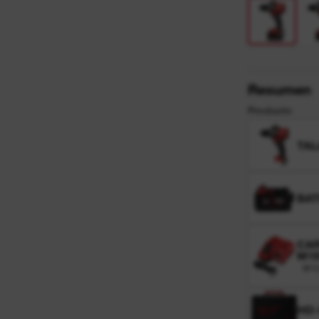
Resumen
Producto
TAL
BAT
CAR
M1
M12
HD