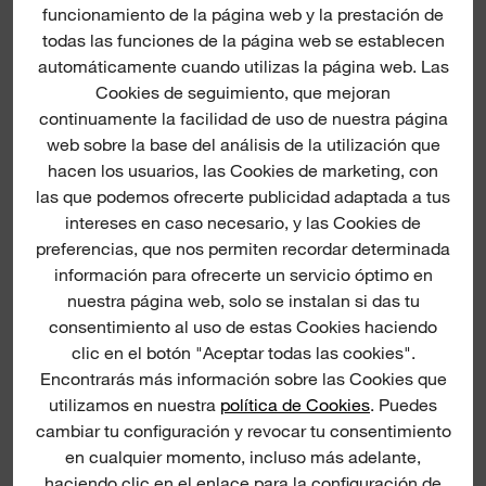
funcionamiento de la página web y la prestación de
todas las funciones de la página web se establecen
automáticamente cuando utilizas la página web. Las
Cookies de seguimiento, que mejoran
continuamente la facilidad de uso de nuestra página
web sobre la base del análisis de la utilización que
(
10
)
(
16
)
hacen los usuarios, las Cookies de marketing, con
NIVEL LÁSER DE 2
NIVEL LÁSER DE 2
las que podemos ofrecerte publicidad adaptada a tus
LÍNEAS Y PLOMADA
LÍNEAS Y PLOMADA
REDLITHIUM™ USB
M12™
intereses en caso necesario, y las Cookies de
preferencias, que nos permiten recordar determinada
DESCUBRE MÁS
DESCUBRE MÁS
información para ofrecerte un servicio óptimo en
nuestra página web, solo se instalan si das tu
consentimiento al uso de estas Cookies haciendo
clic en el botón "Aceptar todas las cookies".
Encontrarás más información sobre las Cookies que
utilizamos en nuestra
política de Cookies
. Puedes
cambiar tu configuración y revocar tu consentimiento
en cualquier momento, incluso más adelante,
haciendo clic en el enlace para la configuración de