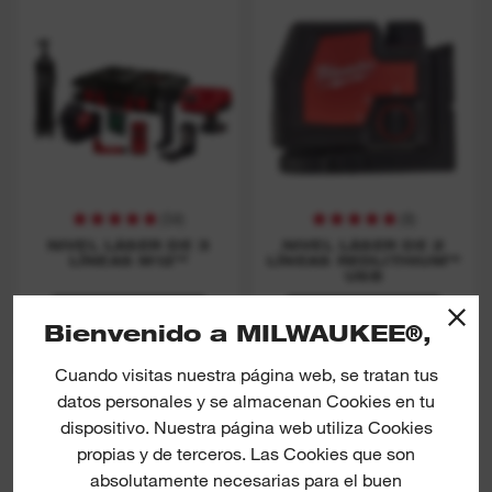
(
54
)
(
8
)
NIVEL LÁSER DE 3
NIVEL LÁSER DE 2
LÍNEAS M12™
LÍNEAS REDLITHIUM™
USB
DESCUBRE MÁS
DESCUBRE MÁS
Bienvenido a MILWAUKEE®,
Cuando visitas nuestra página web, se tratan tus
datos personales y se almacenan Cookies en tu
L4 CLLP
M12 CLLP
dispositivo. Nuestra página web utiliza Cookies
propias y de terceros. Las Cookies que son
absolutamente necesarias para el buen