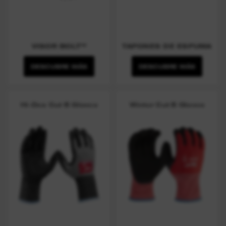
VISOR BOLT™
TAPONES DE ESPUMA
DESCUBRE MÁS
DESCUBRE MÁS
Hi-Dex Cut B Gloves
Winter Cut B Gloves