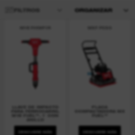
FILTROS
ORGANIZAR
M18 FHIWF1R
MXF PC50
LLAVE DE IMPACTO
PLACA
PARA FERROCARRIL
COMPACTADORA MX
M18 FUEL™, 1″ CON
FUEL™
ANILLO
DESCUBRE MÁS
DESCUBRE MÁS