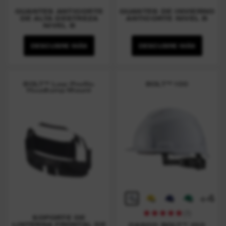
GUANTES ANTICORTE
GUANTES DE INVIERNO
DE ALTA DESTREZA
ANTICORTE NIVEL B
NIVEL B
DESCUBRE MÁS
DESCUBRE MÁS
BOLT™ Low Profile
BOLT™ 100
Headlamp Mount
+
4
(
1
)
SOPORTE DE
LINTERNA FRONTAL DE
CASCO BOLT™ 100