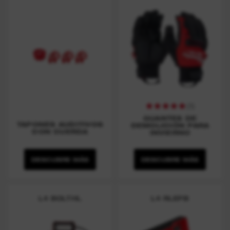
(
1
)
GUANTES DE
TAPONES AUDITIVOS
DEMOLICIÓN PARA
CON CUERDA
INVIERNO
DESCUBRE MÁS
DESCUBRE MÁS
L4 BOLTHL
L4 RLEPB