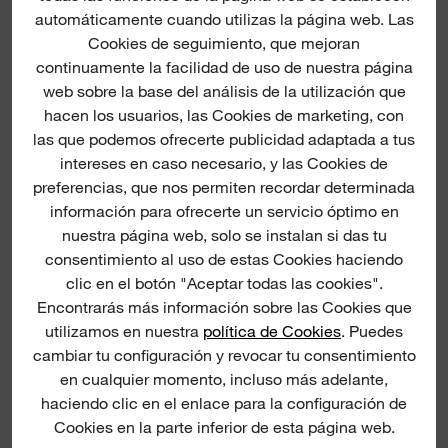
automáticamente cuando utilizas la página web. Las
Cookies de seguimiento, que mejoran
continuamente la facilidad de uso de nuestra página
web sobre la base del análisis de la utilización que
hacen los usuarios, las Cookies de marketing, con
(
2
)
las que podemos ofrecerte publicidad adaptada a tus
GUANTES ANTICORTE
GUANTES ANTICORTE
intereses en caso necesario, y las Cookies de
DE NITRILO NIVEL B
DE ALTA VISIBILIDAD
NIVEL A
preferencias, que nos permiten recordar determinada
información para ofrecerte un servicio óptimo en
DESCUBRE MÁS
DESCUBRE MÁS
nuestra página web, solo se instalan si das tu
consentimiento al uso de estas Cookies haciendo
clic en el botón "Aceptar todas las cookies".
NUEVO
Encontrarás más información sobre las Cookies que
Hi-Vis Cut B Gloves
BOLT™ Face Shield
utilizamos en nuestra
política de Cookies
. Puedes
cambiar tu configuración y revocar tu consentimiento
en cualquier momento, incluso más adelante,
haciendo clic en el enlace para la configuración de
Cookies en la parte inferior de esta página web.