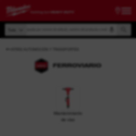
Búsqueda por número de artículo, nombre del producto o modelo
Todo
Búsqueda por número de artículo, nombre del producto o modelo
Todo
ATRÁS AUTOMOCIÓN Y TRANSPORTES
FERROVIARIO
Mantenimiento
de vías