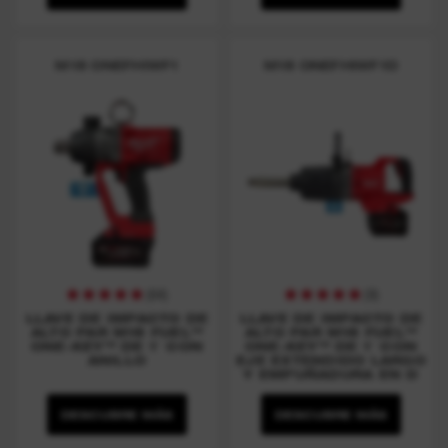
M18 ONEFHIWF1
M18 ONEFHIWF1D
(
64
)
(
9
)
LLAVE DE IMPACTO DE
LLAVE DE IMPACTO DE
ALTO PAR M18 FUEL™
ALTO PAR M18 FUEL™
ONE-KEY™ DE 1″ CON
ONE-KEY™ DE 1″ CON
ANILLO
EJE EXTENDIDO LARGO
Y EMPUÑADURA EN D
DESCUBRE MÁS
DESCUBRE MÁS