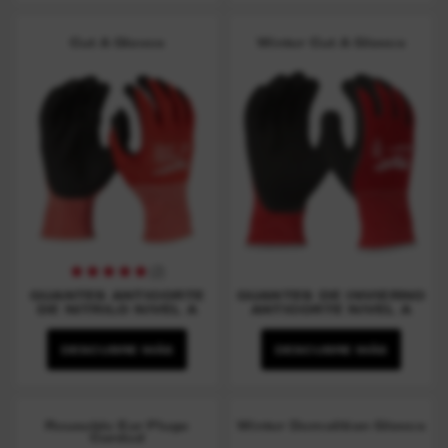
Cut A Gloves
Winter Cut A Gloves
(
2
)
GUANTES ANTICORTE
GUANTES DE INVIERNO
DE NITRILO NIVEL A
ANTICORTE NIVEL A
DESCUBRE MÁS
DESCUBRE MÁS
Reusable Ear Plugs
Winter Demolition Gloves
Corded