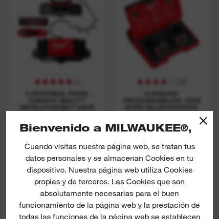
(
1
)
(
35
)
LINTERNA PARA
CASCOS
CASCO BOLT™
RECARGABLES USB
REDLITHIUM™ USB
CON BLUETOOTH®
TRUEVIEW™
Bienvenido a MILWAUKEE®,
DESCUBRE MÁS
DESCUBRE MÁS
Cuando visitas nuestra página web, se tratan tus
datos personales y se almacenan Cookies en tu
dispositivo. Nuestra página web utiliza Cookies
Cut B Gloves
Hi-Vis Cut A Gloves
propias y de terceros. Las Cookies que son
absolutamente necesarias para el buen
funcionamiento de la página web y la prestación de
todas las funciones de la página web se establecen