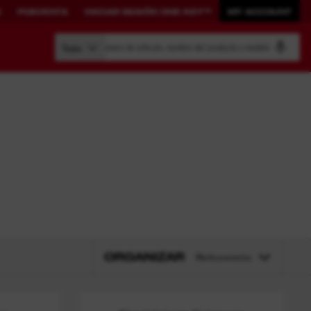
O
POSVENTA
INICIAR SESIÓN ONE-KEY™
MY ACCOUNT
Búsqueda por número de artículo, nombre del producto o modelo
Todo
CONFIGURA TU
LA MANERA MÁS
PROPIO
INTELIGENTE DE
SISTEMA.
GESTIONAR TUS
HERRAMIENTAS
PACKOUT™
ONE-KEY™
Iniciar sesión ONE-KEY™
ORGANIZAR
Relevancia