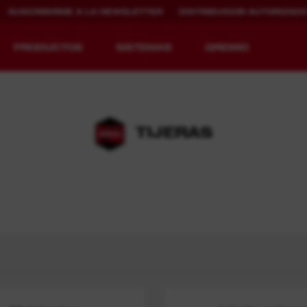
SUSCRIBIRME A LA NEWSLETTER
DISTRIBUIDOR AUTORIZAD
PRODUCTOS
SISTEMAS
GREMIO
TIJERAS
REDEFINIENDO
CARGA MÁS
EL CONCEPTO DE
RÁPIDA. MAYOR
EQUIPAMIENTO.
AUTONOMÍA.
MAYOR VIDA
ÚTIL.
MX FUEL™
REDLITHIUM™
-