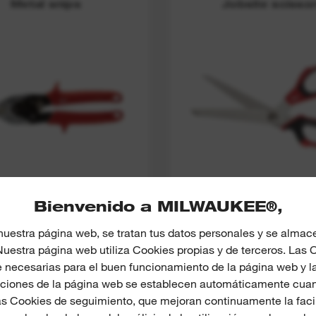
Metal snips
Jobsite scisso
Bienvenido a MILWAUKEE®,
(
1
)
(
4
)
JERAS CORTACHAPA
TIJERAS DE TRAB
nuestra página web, se tratan tus datos personales y se alma
 Nuestra página web utiliza Cookies propias y de terceros. Las
necesarias para el buen funcionamiento de la página web y l
DESCUBRE MÁS
DESCUBRE MÁS
nciones de la página web se establecen automáticamente cuand
s Cookies de seguimiento, que mejoran continuamente la faci