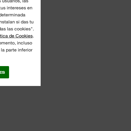
 usuarios, las
us intereses en
 determinada
nstalan si das tu
as las cookies".
ítica de Cookies
.
omento, incluso
a parte inferior
ES