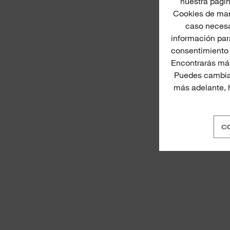
nuestra págin
Cookies de mar
caso necesa
información para
consentimiento 
Encontrarás más
Puedes cambiar
más adelante, h
C