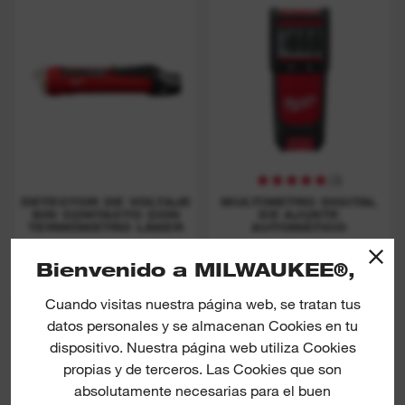
(
3
)
DETECTOR DE VOLTAJE
MULTÍMETRO DIGITAL
SIN CONTACTO CON
DE AJUSTE
TERMÓMETRO LÁSER
AUTOMÁTICO
DESCUBRE MÁS
DESCUBRE MÁS
Bienvenido a MILWAUKEE®,
Cuando visitas nuestra página web, se tratan tus
datos personales y se almacenan Cookies en tu
dispositivo. Nuestra página web utiliza Cookies
propias y de terceros. Las Cookies que son
absolutamente necesarias para el buen