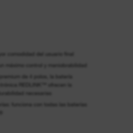
yor comodidad del usuario final
n máximo control y maniobrabilidad
premium de 4 polos, la batería
trónica REDLINK™ ofrecen la
urabilidad necesarias
rías: funciona con todas las baterías
®