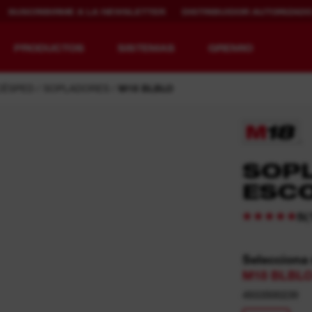
SUSCRIBIRME A LA NEWSLETTER
DISTRIBUIDOR AUTORIZAD
PRODUCTOS
SISTEMAS
GREMIO
CÉSPED
SOPLADORES
M18 BLBLO
REDEFINIENDO
CARGA MÁS
SOPL
EL CONCEPTO DE
RÁPIDA. MAYOR
EQUIPAMIENTO.
AUTONOMÍA.
ESCO
MAYOR VIDA
ÚTIL.
MX FUEL™
(
5
REDLITHIUM™
Selecciona
-
M18 BLBLO
4933500239