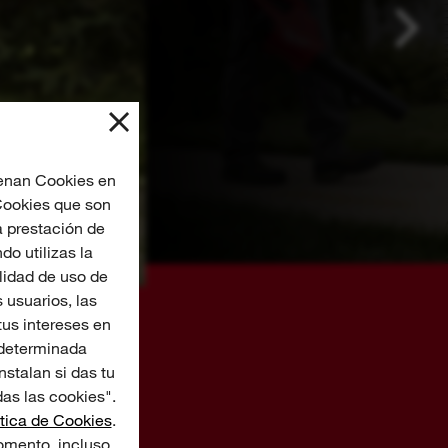
cenan Cookies en
 Cookies que son
a prestación de
o utilizas la
lidad de uso de
 usuarios, las
us intereses en
 determinada
nstalan si das tu
as las cookies".
ítica de Cookies
.
omento, incluso