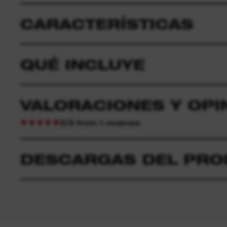
CARACTERÍSTICAS
QUÉ INCLUYE
VALORACIONES Y OPI
5/5 from 1 reviews
DESCARGAS DEL PR