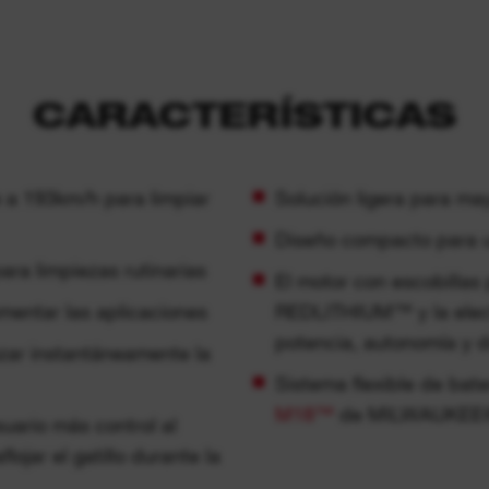
CARACTERÍSTICAS
 a 193km/h para limpiar
Solución ligera para ma
Diseño compacto para u
ra limpiezas rutinarias
El motor con escobillas 
umentar las aplicaciones
REDLITHIUM™ y la elec
potencia, autonomía y d
zar instantáneamente la
Sistema flexible de bate
M18™
de MILWAUKEE
suario más control al
lojar el gatillo durante la