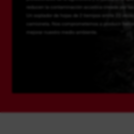
reducen la contaminación acústica creada por las
Un soplador de hojas de 2 tiempos emite 23 vec
camioneta. Nos comprometemos a producir herrami
mejorar nuestro medio ambiente.