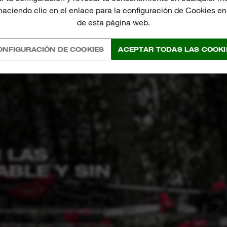
aciendo clic en el enlace para la configuración de Cookies en l
de esta página web.
ONFIGURACIÓN DE COOKIES
ACEPTAR TODAS LAS COOKI
 LAS
ABLE Y SIN
ramientas a batería también para
e evitan las emisiones nocivas y