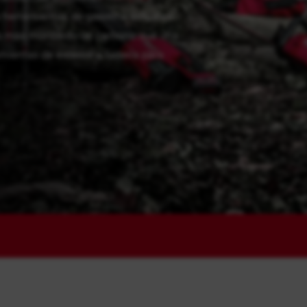
 herramientas de gasolina actuales.
es más monóxido de carbono que una
entas de exterior a batería para