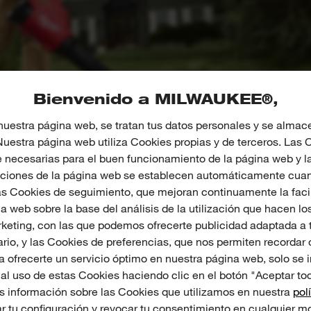
Bienvenido a MILWAUKEE®,
nuestra página web, se tratan tus datos personales y se alma
 Nuestra página web utiliza Cookies propias y de terceros. Las
necesarias para el buen funcionamiento de la página web y l
nciones de la página web se establecen automáticamente cuand
s Cookies de seguimiento, que mejoran continuamente la faci
a web sobre la base del análisis de la utilización que hacen los
keting, con las que podemos ofrecerte publicidad adaptada a t
01
02
03
04
05
06
07
rio, y las Cookies de preferencias, que nos permiten recordar
 ofrecerte un servicio óptimo en nuestra página web, solo se i
al uso de estas Cookies haciendo clic en el botón "Aceptar tod
 información sobre las Cookies que utilizamos en nuestra
pol
 tu configuración y revocar tu consentimiento en cualquier m