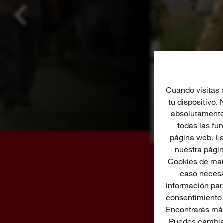
Cuando visitas 
tu dispositivo.
absolutamente 
todas las fu
página web. La
nuestra págin
Cookies de mar
caso necesa
información para
consentimiento 
Encontrarás más
Puedes cambiar