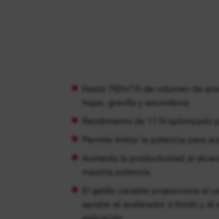
Hasta 762m³/h de volumen de aire
hojas, gravilla y escombros
Rendimiento de 11 N optimizado pa
Permite limitar la potencia para a
Aumenta la productividad al alcan
máxima potencia
El gatillo variable proporciona al u
apretar el acelerador a fondo y al af
aplicación