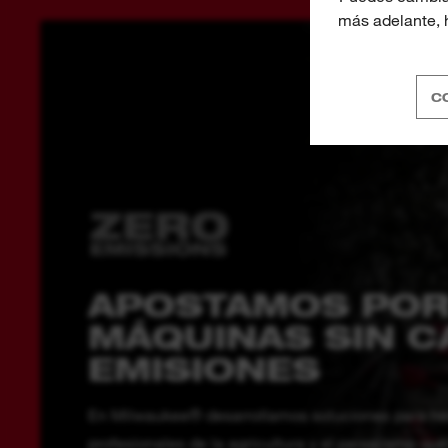
más adelante, h
C
APOSTAMOS POR
MÁQUINAS SIN C
EMISIONES
En Milwaukee® desarrollamos soluciones para her
profesionales de la agricultura y el paisajismo qu