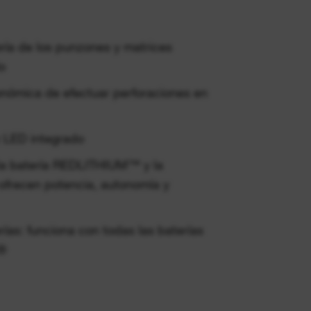
ría de los punzones y matrices
o
onómica de efectuar perforaciones en
z LED integrado
, la batería REDLITHIUM™ y la
frecen potencia, autonomía y
rías: funciona con todas las baterías
®