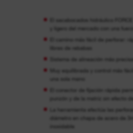
El sacabocados hidráulico FOR
y ligero del mercado con una fuer
El camino más fácil de perforar: rá
libres de rebabas
Sistema de alineación más precisa 
Muy equilibrada y control más fáci
una sola mano
El conector de fijación rápida perm
punzón y de la matriz sin efecto 
La herramienta efectúa las perfo
diámetro en chapa de acero de 
inoxidable