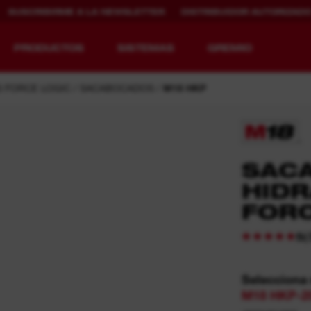
SUSCRIBIRME A LA NEWSLETTER
DISTRIBUIDOR AUTORIZAD
PRODUCTOS
SISTEMAS
GREMIO
 FORCE LOGIC
SACABOCADOS
M18 HKP
REDEFINIENDO
CARGA MÁS
SAC
EL CONCEPTO DE
RÁPIDA. MAYOR
EQUIPAMIENTO.
AUTONOMÍA.
HIDR
MAYOR VIDA
ÚTIL.
FORC
MX FUEL™
REDLITHIUM™
(
5
-
Selecciona
M18 HKP-2