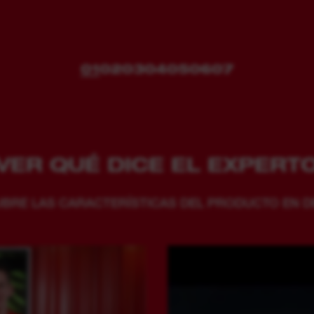
01
02
03
04
05
06
07
VER QUÉ DICE EL EXPERT
BRE LAS CARACTERÍSTICAS DEL PRODUCTO EN D