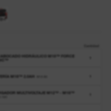
Cantidad
CABOCADO HIDRÁULICO M18™ FORCE
1
GIC™
ERÍA M18™ 2.0AH
1
M18 B2
GADOR MULTIVOLTAJE M12™ - M18™
1
-18C