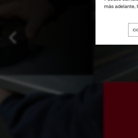
más adelante, h
C