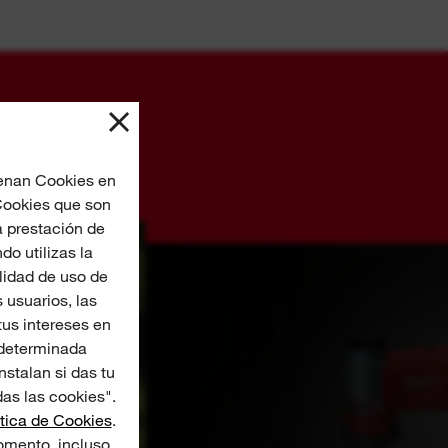
cenan Cookies en
 Cookies que son
a prestación de
o utilizas la
lidad de uso de
 usuarios, las
us intereses en
 determinada
nstalan si das tu
as las cookies".
ítica de Cookies
.
omento, incluso