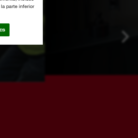
a parte inferior
ES