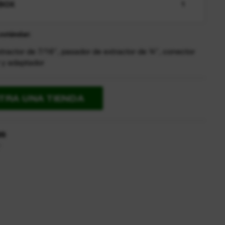
BOX
1
estándar:
tractor de 7/16″, pasador de extractor de ¾″, conector
r y adaptador
TRA UNA TIENDA
as