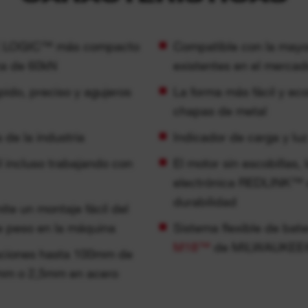
CE LOGIC™ más compacto
Compatible con la mayo
za de 60kN
existentes en el mercad
pido, preciso y agujeros
La forma más fácil y ec
chapas de metal
de la industria
Indicador de carga y lu
l incluso trabajando con
El motor sin escobillas
electrónica REDLINK™ o
durabilidad
ite un montaje fácil del
de peso en la máquina
Sistema flexible de bate
M18™
de MILWAUKEE
raciones hasta 100mm de
3mm o 2,5mm en acero