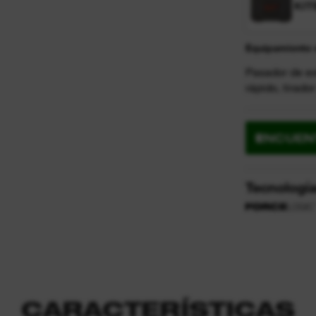
KIT
Equipamiento 
Pasador de ex
rápido, tirado
ENCUEN
Tecnologí
CARACTERÍSTICAS