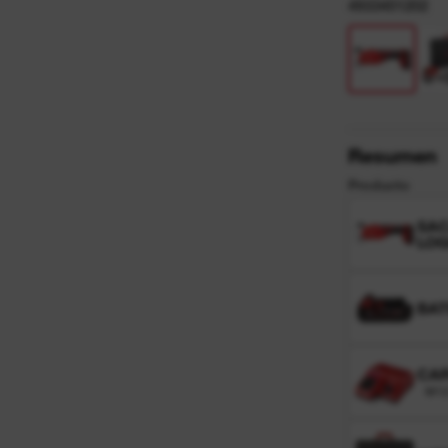
4933451202
Resumen
Producto
SA
LO
BAT
CAR
M12