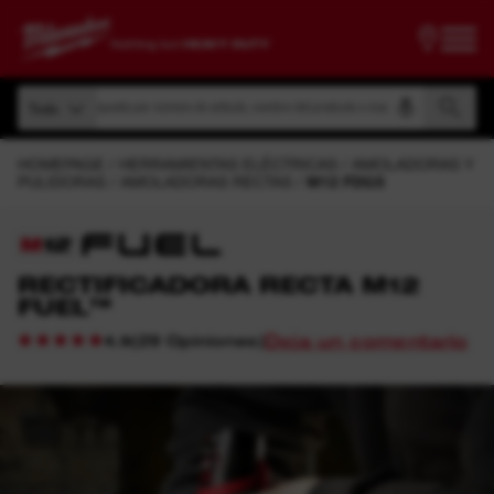
Búsqueda por número de artículo, nombre del producto o modelo
Todo
Búsqueda por número de artículo, nombre del producto o modelo
Todo
HOMEPAGE
HERRAMIENTAS ELÉCTRICAS
AMOLADORAS Y
PULIDORAS
AMOLADORAS RECTAS
M12 FDGS
RECTIFICADORA RECTA M12
FUEL™
Deja un comentario
(
29
Opiniones
)
4.9