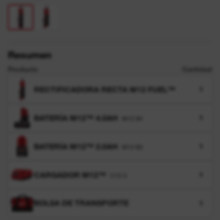
Resumen
Producto
Cantidad
RECTIFICADORA RECTA M12 FUEL™
1
BATERÍA M12™ 4.0AH
1
M12 B4
BATERÍA M12™ 2.0AH
1
M12 B2
CARGADOR M12™
1
C12 C
BOLSA DE TRANSPORTE
1