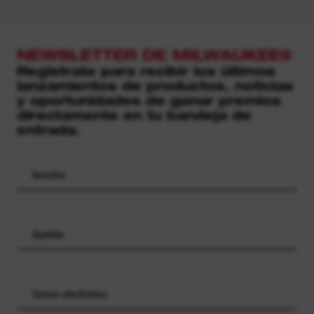
NEWSLETTER DE MILWAUKEE®
Regístrate para recibir los últimos
lanzamientos de productos, noticias
y oportunidades de ganar premios
directamente en tu bandeja de
entrada.