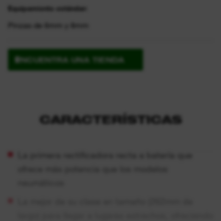
Equipamiento estándar:
Pinzas de 6mm y 8mm
ENCUENTRA UNA TIENDA
CARACTERÍSTICAS
La primera rectificadora recta a batería que
ofrece más potencia que los modelos
neumáticos
La mejor de su clase en tamaño (262mm de
largo) para llegar a lugares estrechos, ofreciendo