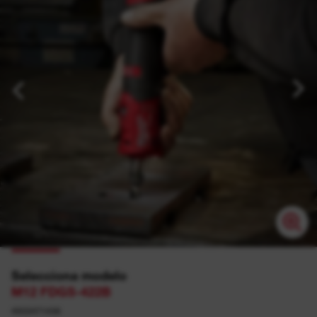
Selecciona modelo
M12 FDGS-422B
4933471436