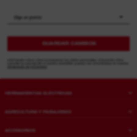
Elige un gremio
GUARDAR CAMBIOS
Información sobre cómo procesamos tus datos personales, incluyendo cómo
cancelar tu suscripción a nuestra newsletter pueden ser encontradas en nuestra
declaración de privacidad
.
HERRAMIENTAS ELÉCTRICAS
Taladrado y cincelado
AGRICULTURA Y PAISAJISMO
Fijación
Cortacéspedes
Amoladoras y pulidoras
ACCESORIOS
Corte