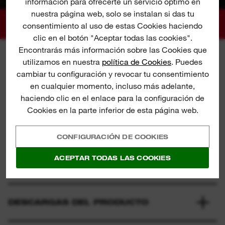
información para ofrecerte un servicio óptimo en
nuestra página web, solo se instalan si das tu
consentimiento al uso de estas Cookies haciendo
clic en el botón "Aceptar todas las cookies".
Encontrarás más información sobre las Cookies que
utilizamos en nuestra
política de Cookies
. Puedes
cambiar tu configuración y revocar tu consentimiento
CARACTERÍSTICAS
en cualquier momento, incluso más adelante,
haciendo clic en el enlace para la configuración de
Cookies en la parte inferior de esta página web.
QUÉ INCLUYE
CONFIGURACIÓN DE COOKIES
VALORACIONES Y OPINIONES
ACEPTAR TODAS LAS COOKIES
4.9/5 from 29 reviews
DESCARGAS DEL PRODUCTO