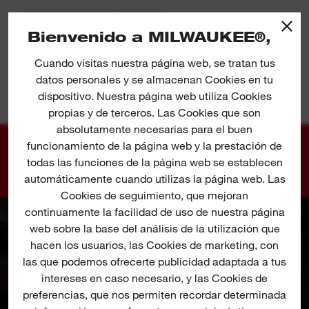
gran movilidad y acceso
Bienvenido a MILWAUKEE®,
Incluye selector de 3 velocidades y gatillo con
control de velocidad para ofrecer un control
Cuando visitas nuestra página web, se tratan tus
absoluto
VER MÁS
datos personales y se almacenan Cookies en tu
dispositivo. Nuestra página web utiliza Cookies
Para discos de hasta ⌀50mm
propias y de terceros. Las Cookies que son
Suministrado con pinzas de 6 y 8mm
absolutamente necesarias para el buen
funcionamiento de la página web y la prestación de
El ADN de nuestro sistema FUEL™ redefine el
GALERÍA DE FOTOS
todas las funciones de la página web se establecen
equilibrio de las tecnologías a batería. El motor
automáticamente cuando utilizas la página web. Las
sin escobillas MILWAUKEE® POWERSTATE™,
Cookies de seguimiento, que mejoran
continuamente la facilidad de uso de nuestra página
la batería REDLITHIUM™ y la electrónica
web sobre la base del análisis de la utilización que
REDLINK PLUS™ ofrecen potencia, autonomía y
hacen los usuarios, las Cookies de marketing, con
durabilidad sin igual
las que podemos ofrecerte publicidad adaptada a tus
Sistema flexible de baterías: funciona con todas
intereses en caso necesario, y las Cookies de
preferencias, que nos permiten recordar determinada
las baterías
M12™
de MILWAUKEE®