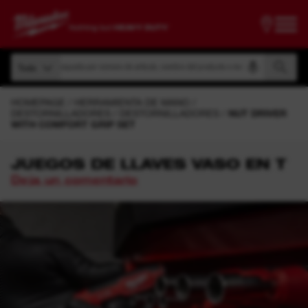
Búsqueda por número de artículo, nombre del producto o modelo
Todo
Búsqueda por número de artículo, nombre del producto o modelo
Todo
HOMEPAGE
HERRAMIENTA DE MANO
DESTORNILLADORES
DESTORNILLADORES
NUT DRIVER
WITH COMFORT GRIP SET
JUEGOS DE LLAVES VASO EN T
Deja un comentario