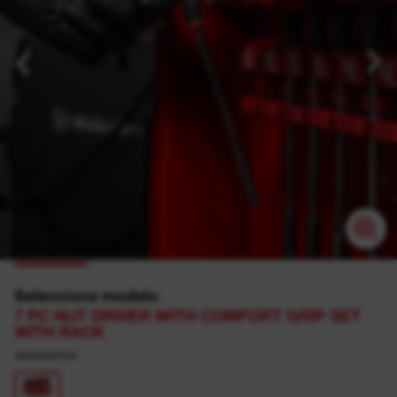
Selecciona modelo
7 PC NUT DRIVER WITH COMFORT GRIP SET
WITH RACK
4932498704