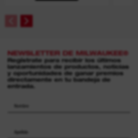
NEWSLETTER DE MILWAUKEE®
Regístrate para recibir los últimos
lanzamientos de productos, noticias
y oportunidades de ganar premios
directamente en tu bandeja de
entrada.