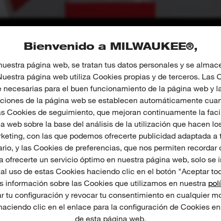
Bienvenido a MILWAUKEE®,
nuestra página web, se tratan tus datos personales y se alma
 Nuestra página web utiliza Cookies propias y de terceros. Las
necesarias para el buen funcionamiento de la página web y l
nciones de la página web se establecen automáticamente cuand
s Cookies de seguimiento, que mejoran continuamente la faci
a web sobre la base del análisis de la utilización que hacen los
keting, con las que podemos ofrecerte publicidad adaptada a t
rio, y las Cookies de preferencias, que nos permiten recordar
 ofrecerte un servicio óptimo en nuestra página web, solo se i
al uso de estas Cookies haciendo clic en el botón "Aceptar tod
 información sobre las Cookies que utilizamos en nuestra
pol
 tu configuración y revocar tu consentimiento en cualquier m
aciendo clic en el enlace para la configuración de Cookies en l
de esta página web.