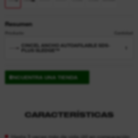
Resumen
Producto
Cantidad
CINCEL ANCHO AUTOAFILABLE SDS-
1
PLUS SLEDGE™
ENCUENTRA UNA TIENDA
CARACTERÍSTICAS
Hasta 3 veces más de vida útil en comparación