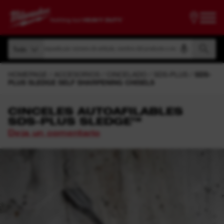
Búsqueda por número de artículo, nombre del producto o modelo
Todo
Búsqueda por número de artículo, nombre del producto o modelo
Todo
HOMEPAGE
ACCESORIOS
CINCELADO
SDS-PLUS
SDS-
PLUS SLEDGE SELF SHARPENING CHISELS
CINCELES AUTOAFILABLES
SDS-PLUS SLEDGE™
Deja un comentario