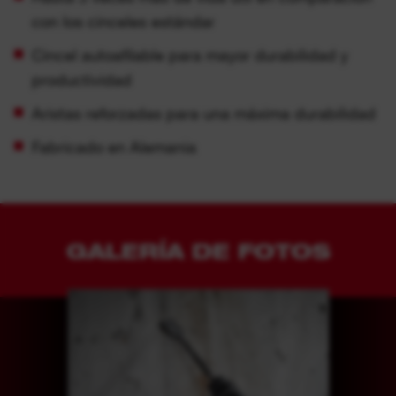
con los cinceles estándar
Cincel autoafilable para mayor durabilidad y
productividad
Aristas reforzadas para una máxima durabilidad
Fabricado en Alemania
GALERÍA DE FOTOS