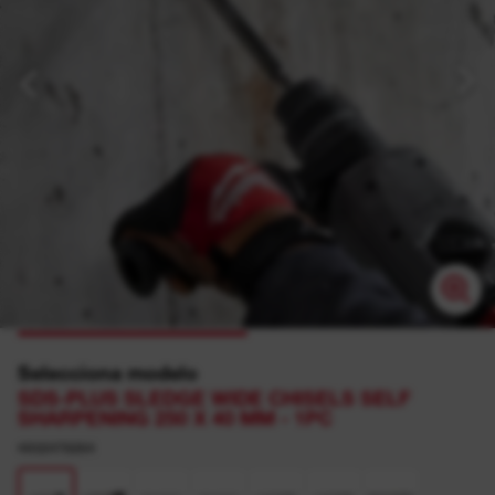
Selecciona modelo
SDS-PLUS SLEDGE WIDE CHISELS SELF
SHARPENING 250 X 40 MM - 1PC
4932478264