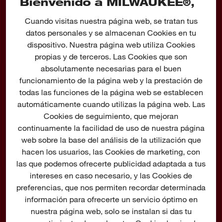
Bienvenido a MILWAUKEE®,
Cuando visitas nuestra página web, se tratan tus
DESCUBRE LAS CARACTERÍSTICAS DEL PRODUCTO
datos personales y se almacenan Cookies en tu
EN DETALLE
dispositivo. Nuestra página web utiliza Cookies
propias y de terceros. Las Cookies que son
absolutamente necesarias para el buen
funcionamiento de la página web y la prestación de
todas las funciones de la página web se establecen
automáticamente cuando utilizas la página web. Las
Cookies de seguimiento, que mejoran
continuamente la facilidad de uso de nuestra página
web sobre la base del análisis de la utilización que
hacen los usuarios, las Cookies de marketing, con
las que podemos ofrecerte publicidad adaptada a tus
intereses en caso necesario, y las Cookies de
Compartir
preferencias, que nos permiten recordar determinada
información para ofrecerte un servicio óptimo en
nuestra página web, solo se instalan si das tu